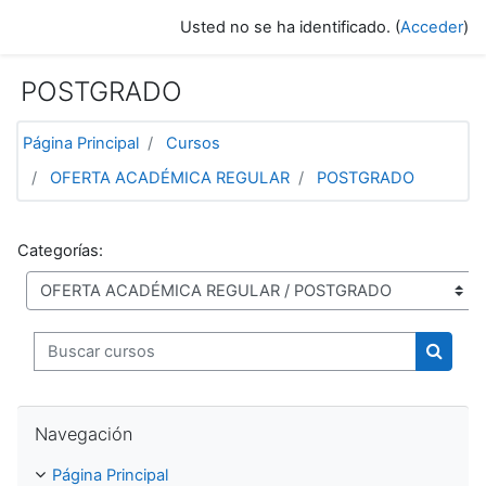
Saltar a contenido principal
Usted no se ha identificado. (
Acceder
)
POSTGRADO
Página Principal
Cursos
OFERTA ACADÉMICA REGULAR
POSTGRADO
Categorías:
Buscar cursos
Buscar
Saltar Navegación
Navegación
Página Principal